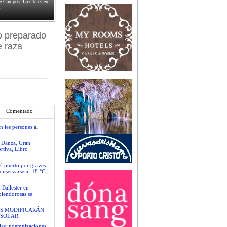
de Campos. La cita es en
.
o preparado
e raza
Comentado
n les persones al
e Danza, Gran
rtiva, Libro
el puerto por graves
conservarse a -18 °C,
 Ballester en
plendorosas se
S MODIFICARÁN
 SOLAR
las indemnizaciones