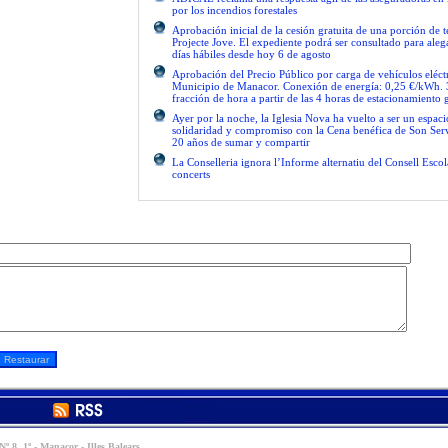
por los incendios forestales
Aprobación inicial de la cesión gratuita de una porción de 
Projecte Jove. El expediente podrá ser consultado para ale
días hábiles desde hoy 6 de agosto
Aprobación del Precio Público por carga de vehículos eléctr
Municipio de Manacor. Conexión de energía: 0,25 €/kWh. 
fracción de hora a partir de las 4 horas de estacionamiento g
Ayer por la noche, la Iglesia Nova ha vuelto a ser un espac
solidaridad y compromiso con la Cena benéfica de Son Serv
20 años de sumar y compartir
La Conselleria ignora l’Informe alternatiu del Consell Escol
concerts
º 8, 1º - Manacor - Illes Balears