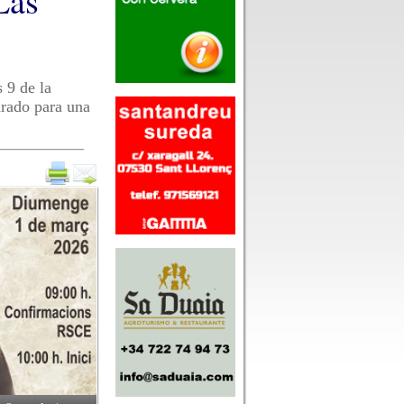
Las
s 9 de la
arado para una