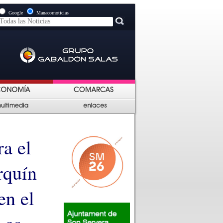
Google
Manacornoticias
a el
rquín
en el