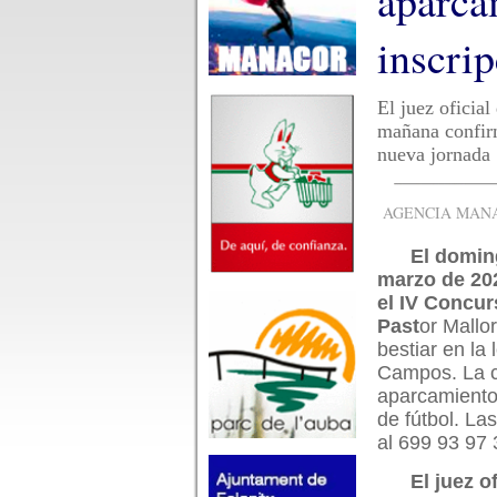
aparca
inscri
El juez oficial
mañana confirm
nueva jornada
AGENCIA MANAC
El domin
marzo de 20
el IV Concur
Past
or Mallo
bestiar en la 
Campos. La ci
aparcamiento
de fútbol. La
al 699 93 97 
El juez of