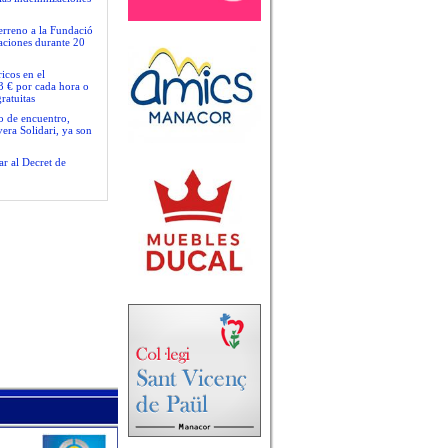
terreno a la Fundació
gaciones durante 20
icos en el
3 € por cada hora o
ratuitas
io de encuentro,
era Solidari, ya son
ar al Decret de