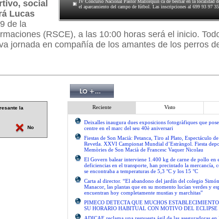
tivo, social
IV Concurso Nacional Pastor Mallorquín ca de bestiar en la localidad 
el aparcamiento del campo de fútbol. Las inscripciones al 699 93 97 35
erá Lucas
9 de la
maciones (RSCE), a las 10:00 horas será el inicio. Tod
va jornada en compañía de los amantes de los perros d
Reciente
Visto
resante la
Deixalles inaugura dues exposicions fotogràfiques que pose
No
centre en el marc del seu 40è aniversari
Fiestas de Son Macià: Petanca, Tiro al Plato, Espectáculo d
Revetla. XXVI Campionat Mundial d’Estràngol. Fiesta depo
Memòries de Son Macià de Francesc Vaquer Nicolau
El Govern balear interviene 1.400 kg de carne de pollo en 
deficiencias en el transporte, han precintado la mercancía, 
se encontraba a temperaturas de 5,3 °C y los 15 °C
Carta al director. “El abandono del jardín del colegio Simón
Manacor, las plantas que en su momento lucían verdes y es
encuentran hoy completamente mustias y marchitas”
PIMECO DETECTA QUE MUCHOS ESTABLECIMIENTO
SU HORARIO HABITUAL CON MOTIVO DEL ECLIPSE
ADICAE reclama una respuesta ágil de las aseguradoras en 