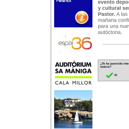
evento depor
y cultural s
Pastor.
A las 
mañana confir
para una nue
autóctona.
¿Te ha parecido inte
noticia?
Sí