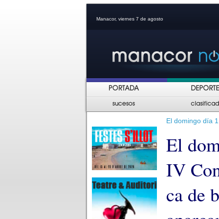
Manacor, viernes 7 de agosto
El domingo día 
El dom
IV Con
ca de b