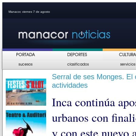
Manacor, viernes 7 de agosto
Serral de ses Monges. El o
actividades
Inca continúa apo
urbanos con finali
y con este nuevo 