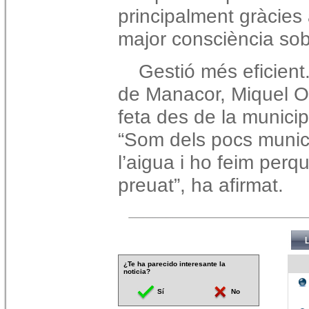
principalment gràcies 
major consciència sob
Gestió més eficient
de Manacor, Miquel Oli
feta des de la municip
“Som dels pocs munici
l’aigua i ho feim per
preuat”, ha afirmat.
¿Te ha parecido interesante la
noticia?
Sí
No