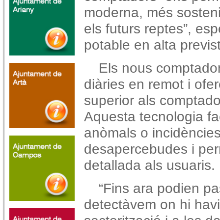
moderna, més sostenib
els futurs reptes”, es
potable en alta previs
Els nous comptadors
diàries en remot i ofe
superior als comptador
Aquesta tecnologia fac
anòmals o incidències
desapercebudes i perm
detallada als usuaris.
“Fins ara podien p
detectàvem on hi havia