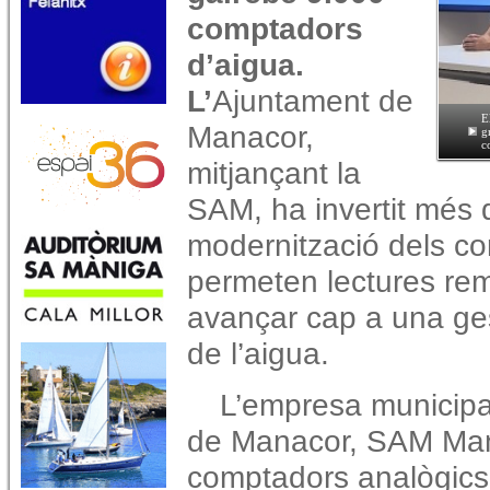
comptadors
d’aigua.
L’
Ajuntament de
E
Manacor,
g
c
mitjançant la
SAM, ha invertit més d
modernització dels c
permeten lectures remo
avançar cap a una gest
de l’aigua.
L’empresa municipal
de Manacor, SAM Mana
comptadors analògics