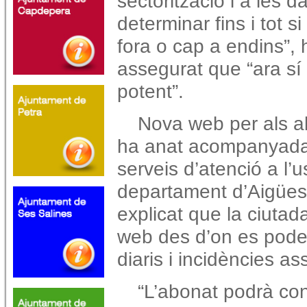
sectorització i a les
determinar fins i tot s
fora o cap a endins”, 
assegurat que “ara sí
potent”.
Nova web per als ab
ha anat acompanyada 
serveis d’atenció a l’u
departament d’Aigües
explicat que la ciutad
web des d’on es pode
diaris i incidències a
“L’abonat podrà con