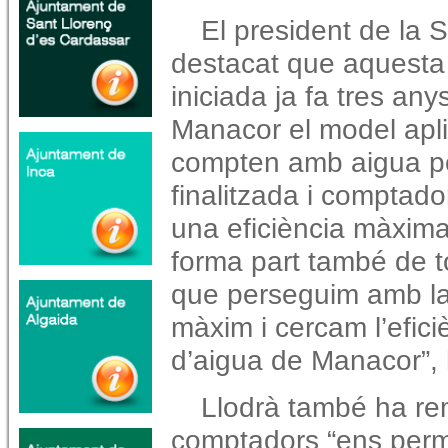
El president de la 
destacat que aquesta 
iniciada ja fa tres any
Manacor el model aplic
compten amb aigua po
finalitzada i comptador
una eficiència màxima
forma part també de to
que perseguim amb la 
màxim i cercam l’efici
d’aigua de Manacor”, 
Llodrà també ha re
comptadors “ens perm