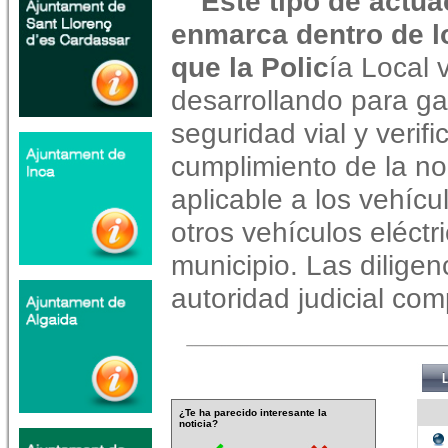
Este tipo de actu
enmarca dentro de l
que la Polic
ía Local 
desarrollando para gar
seguridad vial y verific
cumplimiento de la no
aplicable a los vehícu
otros vehículos eléctr
municipio. Las diligen
autoridad judicial co
¿Te ha parecido interesante la
noticia?