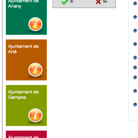
Sí
No