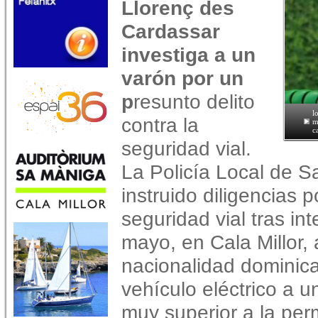
Llorenç des
Cardassar
investiga a un
varón por un
p
resunto delito
l
contra la
m
c
seguridad vial.
La Policía Local de S
instruido diligencias p
seguridad vial tras in
mayo, en Cala Millor,
nacionalidad dominic
vehículo eléctrico a 
muy superior a la per