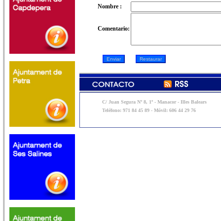
Nombre :
Comentario:
C/ Juan Segura Nº 8, 1º - Manacor - Illes Balears
Teléfono: 971 84 45 89 - Móvil: 606 44 29 76