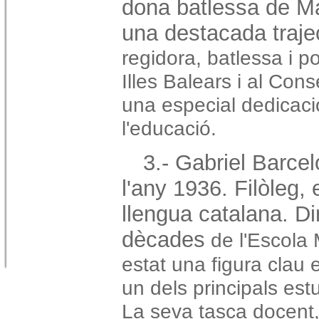
dona batlessa de M
una destacada traje
regidora, batlessa i p
Illes Balears i al Con
una especial dedicació 
l'educació.
3.- Gabriel Barce
l'any 1936. Filòleg, 
llengua catalana. Di
dècades
de l'Escola 
estat una figura clau e
un dels principals est
La seva tasca docent, 