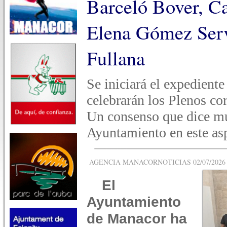
Barceló Bover, Ca
Elena Gómez Serv
Fullana
Se iniciará el expedient
celebrarán los Plenos co
Un consenso que dice mu
Ayuntamiento en este as
AGENCIA MANACORNOTICIAS 02/07/2026 -
El
Ayuntamiento
de Manacor ha