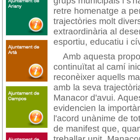
grups municipals i s'h
retre homenatge a pe
trajectòries molt dive
extraordinària al dese
esportiu, educatiu i c
Amb aquesta propos
continuïtat al camí in
reconèixer aquells ma
amb la seva trajectòria
Manacor d'avui. Aqu
evidencien la importàn
l'acord unànime de tot
de manifest que, quan
treballar unit, Manaco