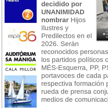
decidido por
UNANIMIDAD
nombrar
Hijos
Ilustres y
S
Predilectos en el
r
pa
2026. Serán
reconocidos personas
los partidos políticos
MÉS-Esquerra, PP, P
portavoces de cada p
respectiva formación 
rueda de prensa conju
medios de comunicaci