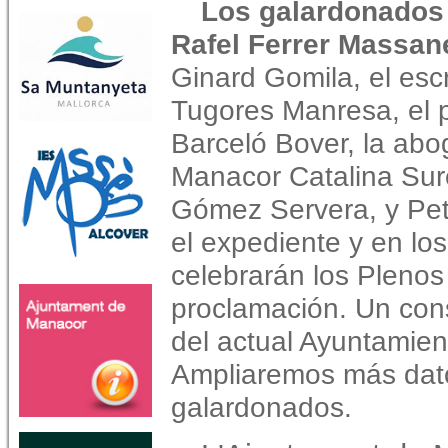
Los galardonados s
Rafel Ferrer Massane
Ginard Gomila, el escr
Tugores Manresa, el p
Barceló Bover, la abo
Manacor Catalina Sure
Gómez Servera, y Petr
el expediente y en lo
celebrarán los Plenos
proclamación. Un con
del actual Ayuntamien
Ampliaremos más dato
galardonados.