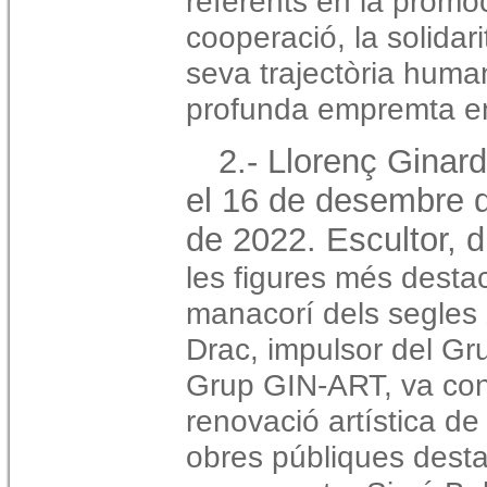
referents en la promoc
cooperació, la solidari
seva trajectòria huma
profunda empremta en
2.- Llorenç Ginar
el 16 de desembre d
de 2022. Escultor, di
les figures més desta
manacorí dels segles 
Drac, impulsor del G
Grup GIN-ART, va cont
renovació artística de
obres públiques desta