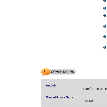
4
Antònia
Sorprèn que semp
Manuel Rosas Serra
Positivo