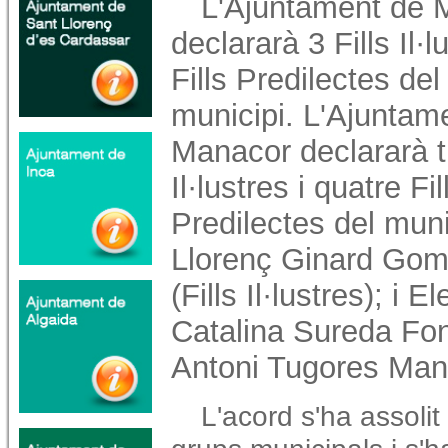
L'Ajuntament de 
declararà 3 Fills Il·l
Fills Predilectes del
municipi. L'Ajuntam
Manacor declararà tr
Il·lustres i quatre Fil
Predilectes del muni
Llorenç Ginard Gomi
(Fills Il·lustres); i
Catalina Sureda Fon
Antoni Tugores Manre
L'acord s'ha assolit