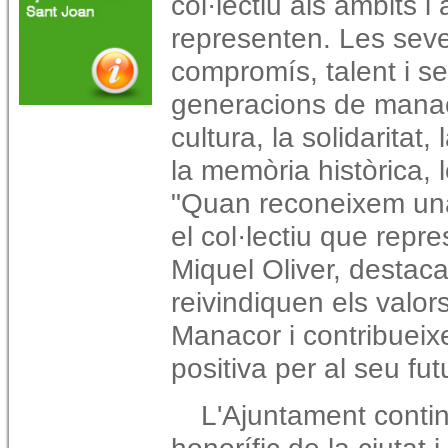
col·lectiu als àmbits 
representen. Les seve
compromís, talent i ser
generacions de manac
cultura, la solidaritat,
la memòria històrica, le
"Quan reconeixem un
el col·lectiu que repr
Miquel Oliver, destac
reivindiquen els valor
Manacor i contribuei
positiva per al seu fut
L'Ajuntament contin