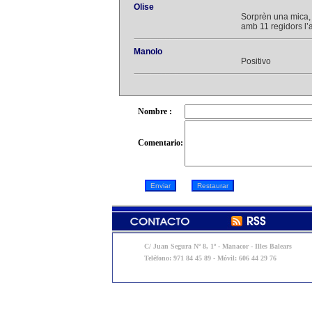
Olise
Sorprèn una mica, 
amb 11 regidors l’a
Manolo
Positivo
Nombre :
Comentario:
C/ Juan Segura Nº 8, 1º - Manacor - Illes Balears
Teléfono: 971 84 45 89 - Móvil: 606 44 29 76