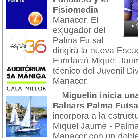
Fisiomedia
Manacor. El
M
exjugador del
F
Palma Futsal
dirigirá la nueva Escu
Fundació Miquel Jaum
técnico del Juvenil Di
Manacor.
Miguelín inicia un
Balears Palma Futsal
incorpora a la estruct
Miquel Jaume - Palma 
Manacor con un doble o