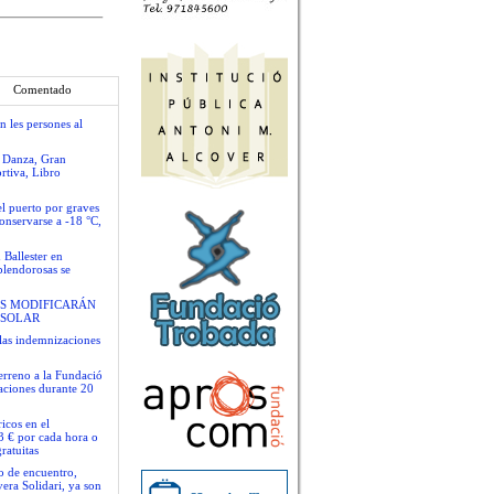
Comentado
n les persones al
e Danza, Gran
rtiva, Libro
el puerto por graves
conservarse a -18 °C,
 Ballester en
plendorosas se
S MODIFICARÁN
 SOLAR
las indemnizaciones
terreno a la Fundació
gaciones durante 20
icos en el
3 € por cada hora o
ratuitas
io de encuentro,
era Solidari, ya son