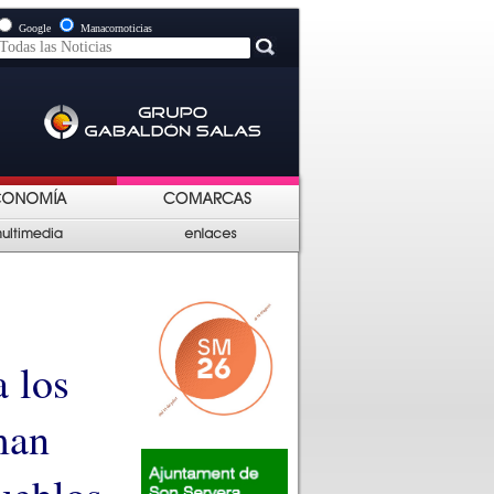
Google
Manacornoticias
a los
man