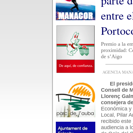
parte d
entre 
Portoc
Premio a la em
proximidad: C
de s’Aigo
AGENCIA MANAC
El presid
Consell de M
Llorenç Galm
consejera d
Económica y 
Local, Pilar 
recibido este
audiencia a 