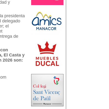
idad y
la presidenta
l delegado
r; el
et
entrega de
 con
, El Casta y
n 2026 son:
olom