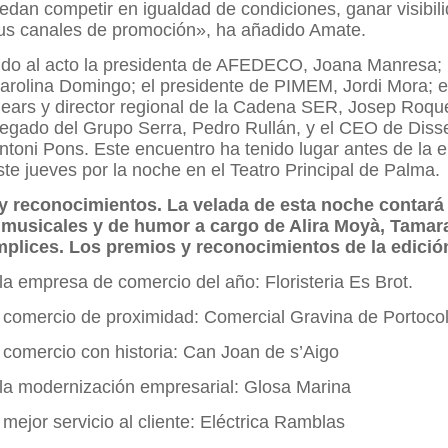
dan competir en igualdad de condiciones, ganar visibil
us canales de promoción», ha añadido Amate.
ido al acto la presidenta de AFEDECO, Joana Manresa; 
arolina Domingo; el presidente de PIMEM, Jordi Mora; e
ears y director regional de la Cadena SER, Josep Roque
legado del Grupo Serra, Pedro Rullán, y el CEO de Diss
ntoni Pons. Este encuentro ha tenido lugar antes de la 
te jueves por la noche en el Teatro Principal de Palma.
y reconocimientos. La velada de esta noche contará
musicales y de humor a cargo de Alira Moyà, Tamara
plices. Los premios y reconocimientos de la edició
la empresa de comercio del año: Floristeria Es Brot.
 comercio de proximidad: Comercial Gravina de Portoc
 comercio con historia: Can Joan de s’Aigo
la modernización empresarial: Glosa Marina
 mejor servicio al cliente: Eléctrica Ramblas