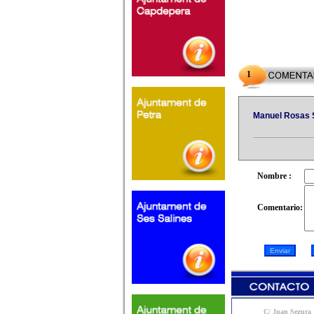
1
Manuel Rosas 
Nombre :
Comentario:
C/ Juan Segura N