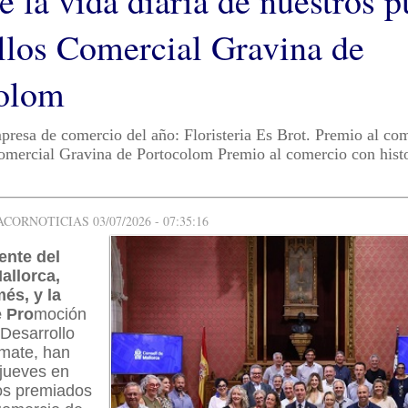
e la vida diaria de nuestros p
ellos Comercial Gravina de
olom
presa de comercio del año: Floristeria Es Brot. Premio al co
omercial Gravina de Portocolom Premio al comercio con histo
ORNOTICIAS 03/07/2026 - 07:35:16
ente del
allorca,
és, y la
e Pro
moción
Desarrollo
Amate, han
 jueves en
los premiados