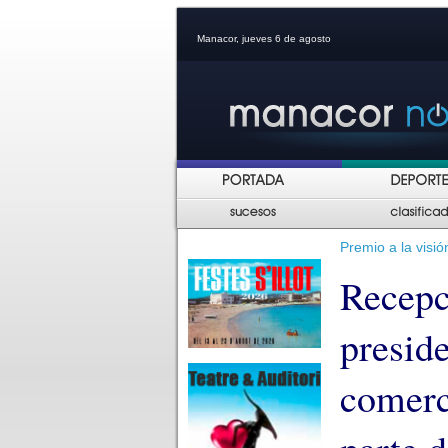
Manacor, jueves 6 de agosto
Premio a la visi
Recepci
presid
comerc