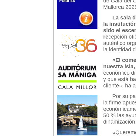
de Gala del 
Mallorca 202
La sala 
la institució
sido el esce
re
cepción ofi
auténtico org
la identidad 
«El come
nuestra isla
económico div
y que está bas
cliente», ha
Por su pa
la firme apue
económicamen
50 % las ayud
dinamización
«Queremos