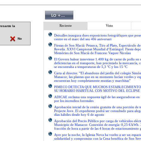
Reciente
Visto
resante la
Deixalles inaugura dues exposicions fotogràfiques que pose
No
centre en el marc del seu 40è aniversari
Fiestas de Son Macià: Petanca, Tiro al Plato, Espectáculo d
Revetla. XXVI Campionat Mundial d’Estràngol. Fiesta depo
Memòries de Son Macià de Francesc Vaquer Nicolau
El Govern balear interviene 1.400 kg de carne de pollo en 
deficiencias en el transporte, han precintado la mercancía, 
se encontraba a temperaturas de 5,3 °C y los 15 °C
Carta al director. “El abandono del jardín del colegio Simón
Manacor, las plantas que en su momento lucían verdes y es
encuentran hoy completamente mustias y marchitas”
PIMECO DETECTA QUE MUCHOS ESTABLECIMIENTO
SU HORARIO HABITUAL CON MOTIVO DEL ECLIPSE
ADICAE reclama una respuesta ágil de las aseguradoras en 
por los incendios forestales
Aprobación inicial de la cesión gratuita de una porción de 
Projecte Jove. El expediente podrá ser consultado para ale
días hábiles desde hoy 6 de agosto
Aprobación del Precio Público por carga de vehículos eléctr
Municipio de Manacor. Conexión de energía: 0,25 €/kWh. 
fracción de hora a partir de las 4 horas de estacionamiento g
Ayer por la noche, la Iglesia Nova ha vuelto a ser un espac
solidaridad y compromiso con la Cena benéfica de Son Serv