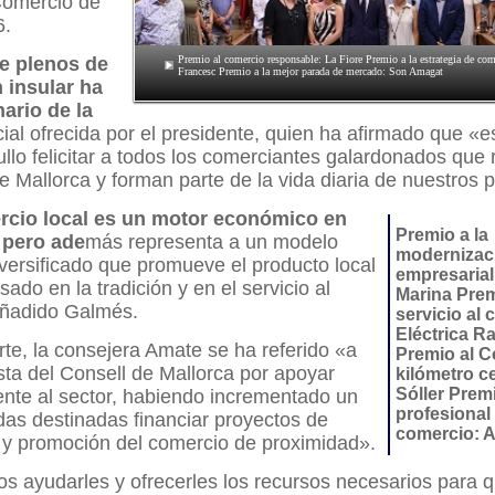
Comercio de
6.
de plenos de
Premio al comercio responsable: La Fiore Premio a la estrategia de co
Francesc Premio a la mejor parada de mercado: Son Amagat
n insular ha
nario de la
cial ofrecida por el presidente, quien ha afirmado que «e
ullo felicitar a todos los comerciantes galardonados que
de Mallorca y forman parte de la vida diaria de nuestros 
rcio local es un motor económico en
Premio a la
, pero ade
más representa a un modelo
modernizac
ersificado que promueve el producto local
empresarial
ado en la tradición y en el servicio al
Marina Prem
 añadido Galmés.
servicio al c
Eléctrica R
rte, la consejera Amate se ha referido «a
Premio al 
sta del Consell de Mallorca por apoyar
kilómetro ce
Sóller Premi
te al sector, habiendo incrementado un
profesional
as destinadas financiar proyectos de
comercio: A
 y promoción del comercio de proximidad».
 ayudarles y ofrecerles los recursos necesarios para 