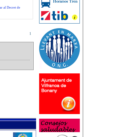
ar al Decret de
1