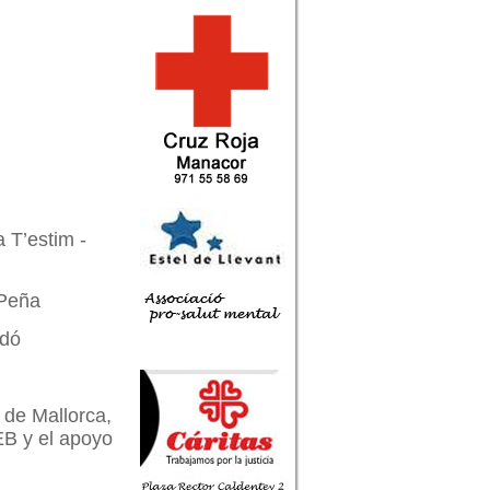
 T’estim -
 Peña
adó
 de Mallorca,
B y el apoyo