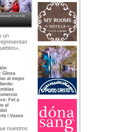
municación: Forn Sant
s un
 representan
pueblos».
ión
: Glosa
io al mejor
liente:
amblas
Comercio
ro: Fet a
o al
 del
rts i Vases
que nuestros