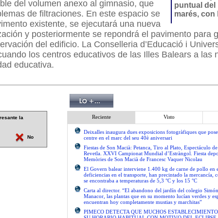
able del volumen anexo al gimnasio, que
puntual del
lemas de filtraciones. En este espacio se
marés, con 
avimento existente, se ejecutará una nueva
ación y posteriormente se repondrá el pavimento para g
ervación del edificio. La Conselleria d’Educació i Univers
uando los centros educativos de las Illes Balears a las
dad educativa.
Reciente
Visto
resante la
Deixalles inaugura dues exposicions fotogràfiques que pose
No
centre en el marc del seu 40è aniversari
Fiestas de Son Macià: Petanca, Tiro al Plato, Espectáculo d
Revetla. XXVI Campionat Mundial d’Estràngol. Fiesta depo
Memòries de Son Macià de Francesc Vaquer Nicolau
El Govern balear interviene 1.400 kg de carne de pollo en 
deficiencias en el transporte, han precintado la mercancía, 
se encontraba a temperaturas de 5,3 °C y los 15 °C
Carta al director. “El abandono del jardín del colegio Simón
Manacor, las plantas que en su momento lucían verdes y es
encuentran hoy completamente mustias y marchitas”
PIMECO DETECTA QUE MUCHOS ESTABLECIMIENTO
SU HORARIO HABITUAL CON MOTIVO DEL ECLIPSE