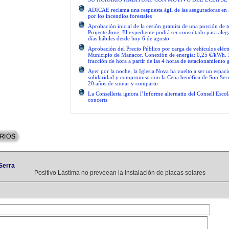
ADICAE reclama una respuesta ágil de las aseguradoras en 
por los incendios forestales
Aprobación inicial de la cesión gratuita de una porción de 
Projecte Jove. El expediente podrá ser consultado para ale
días hábiles desde hoy 6 de agosto
Aprobación del Precio Público por carga de vehículos eléctr
Municipio de Manacor. Conexión de energía: 0,25 €/kWh. 
fracción de hora a partir de las 4 horas de estacionamiento g
Ayer por la noche, la Iglesia Nova ha vuelto a ser un espac
solidaridad y compromiso con la Cena benéfica de Son Serv
20 años de sumar y compartir
La Conselleria ignora l’Informe alternatiu del Consell Escol
concerts
Serra
Positivo Lástima no preveean la instalación de placas solares