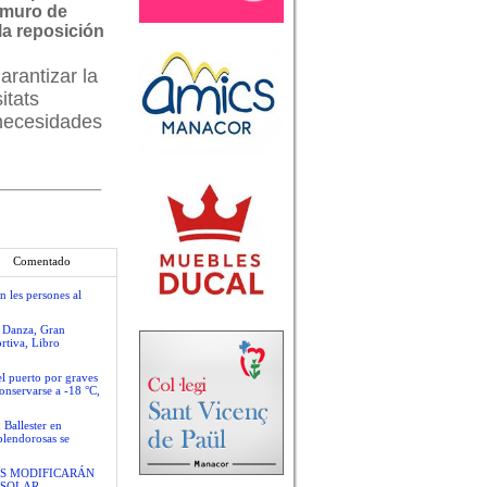
 muro de
la reposición
arantizar la
itats
 necesidades
Comentado
n les persones al
e Danza, Gran
rtiva, Libro
el puerto por graves
conservarse a -18 °C,
 Ballester en
plendorosas se
S MODIFICARÁN
 SOLAR