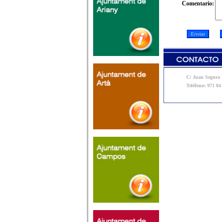
Comentario:
C/ Juan Segura N
Teléfono: 971 84