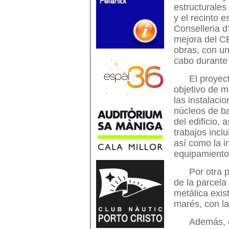
estructurales 
y el recinto e
Conselleria d
mejora del C
obras, con un
cabo durante 
El proyec
objetivo de m
las instalaci
núcleos de ba
del edificio,
trabajos inclu
así como la i
equipamiento
Por otra 
de la parcela
metálica exis
marés, con la
Además, e