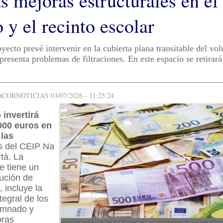
s mejoras estructurales en el
o y el recinto escolar
yecto prevé intervenir en la cubierta plana transitable del vo
presenta problemas de filtraciones. En este espacio se retirar
ORNOTICIAS 03/07/2026 - 11:25:24
invertirá
000 euros en
 las
s del CEIP Na
tà. La
e tiene un
ución de
 incluye la
tegral de los
umnado y
oras