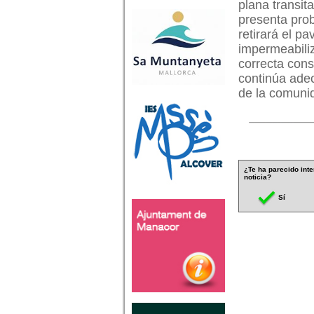
plana transit
presenta prob
retirará el p
impermeabiliz
correcta cons
continúa adec
de la comuni
¿Te ha parecido inte
noticia?
Sí