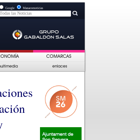
Google
Manacornoticias
aciones
ación
y