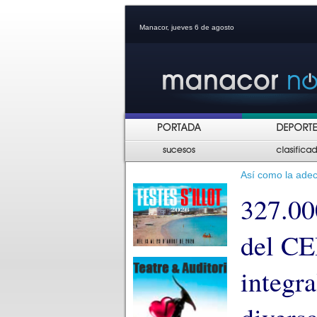
Manacor, jueves 6 de agosto
Así como la adec
327.000
del CE
integr