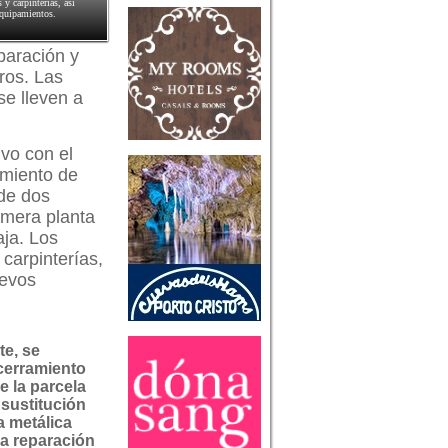
 y carpinterías, así
equipamientos.
eparación y
ros. Las
se lleven a
ivo con el
imiento de
 de dos
imera planta
aja. Los
 carpinterías,
uevos
te, se
 cerramiento
e la parcela
 sustitución
a metálica
la reparación