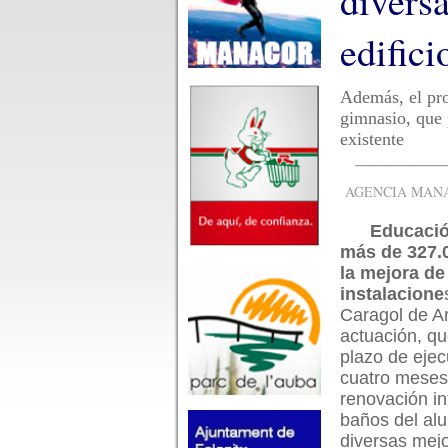
diversa
edifici
Además, el pro
gimnasio, que 
existente
AGENCIA MANAC
Educació 
más de 327.
la mejora de
instalacione
Caragol de Ar
actuación, qu
plazo de ejec
cuatro meses,
renovación in
baños del al
diversas mej