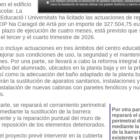
Los trabajos incluirán la sustitución de aparatos sanitarios, instalaciones
en el edificio
como la instalación de nuevas cabinas con paneles fenólicos y nuevos 
scolar. La
’Educació i Universitats ha licitado las actuaciones de r
EIP Na Caragol de Artà por un importe de 327.504,75 eu
 plazo de ejecución de cuatro meses, está previsto que 
el tercer y el cuarto trimestre de 2026.
to incluye actuaciones en tres ámbitos del centro educat
ejorar sus condiciones de uso, la seguridad y el manten
ones. Por una parte, se llevará a cabo la reforma integral
ños del alumnado, ubicados en la planta baja y en la pr
 así como la adecuación del baño adaptado de la planta b
irán la sustitución de aparatos sanitarios, instalaciones y
nstalación de nuevas cabinas con paneles fenólicos y n
s.
parte, se reparará el cerramiento perimetral
Por otra par
 mediante la sustitución de la barrera
reparará el
tente y la reparación puntual del muro de
perimetral d
 reposición de los elementos deteriorados.
mediante la
de la barrer
l proyecto prevé intervenir en la cubierta
existente y 