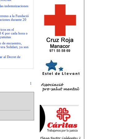
las indemnizaciones
terreno a la Fundació
gaciones durante 20
icos en el
3 € por cada hora o
ratuitas
io de encuentro,
era Solidari, ya son
ar al Decret de
1