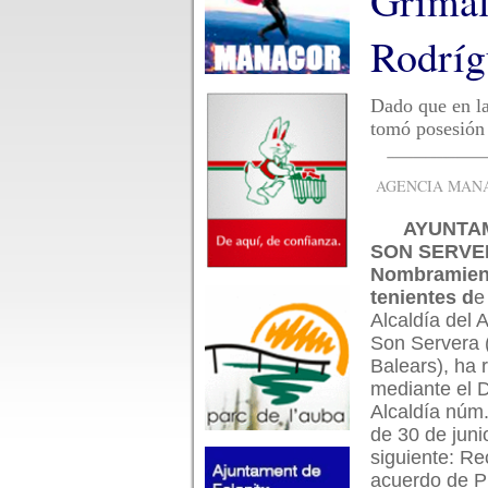
Grimal
Rodríg
Dado que en la
tomó posesión 
AGENCIA MANAC
AYUNTA
SON SERVE
Nombramient
tenientes d
e
Alcaldía del 
Son Servera (
Balears), ha 
mediante el 
Alcaldía núm
de 30 de juni
siguiente: R
acuerdo de P