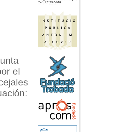
Junta
or el
cejales
uación: