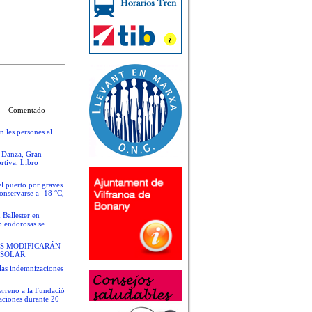
Comentado
n les persones al
e Danza, Gran
rtiva, Libro
el puerto por graves
conservarse a -18 °C,
 Ballester en
plendorosas se
S MODIFICARÁN
 SOLAR
las indemnizaciones
terreno a la Fundació
gaciones durante 20