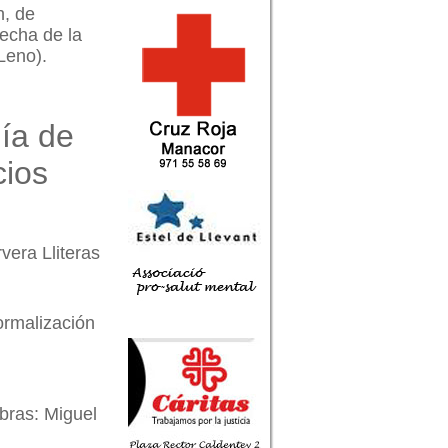
n, de
fecha de la
 Leno).
día de
cios
vera Lliteras
ormalización
bras: Miguel