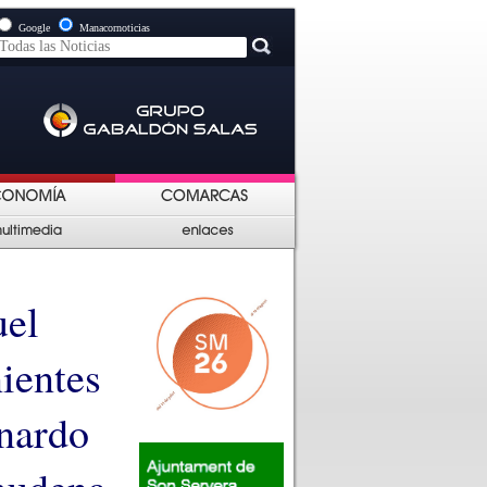
Google
Manacornoticias
uel
ientes
rnardo