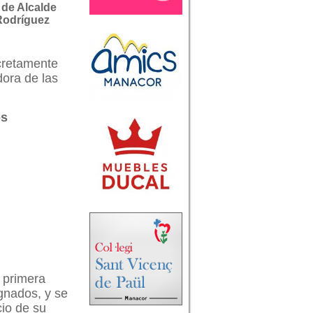
 de Alcalde
odríguez
ncretamente
dora de las
os
 primera
gnados, y se
cio de su