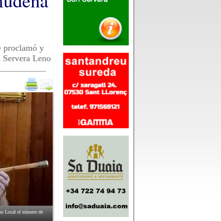
mudena
se proclamó y
l Servera Leno
no Local el número de