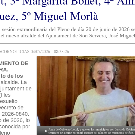
t, 3º Margarita Bonet, 4º Al
uez, 5º Miguel Morlà
 sesión extraordinaria del Pleno de día 20 de junio de 2026 
el nuevo alcalde del Ajuntament de Son Servera, José Migue
ORNOTICIAS 04/07/2026 - 08:38:26
MIENTO DE
RA.
o de los
 alcalde. La
Ajuntament de
Illes
resuelto
Decreto de
. 2026-0840,
o de 2026, lo
econocida por
Junta de Gobierno Local, y que en los municipios con Junta de Gobier
leno
tenientes de alcalde no podrá exceder del número de miembros de ésta.