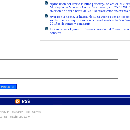
Aprobación del Precio Público por carga de vehículos eléctr
Municipio de Manacor. Conexión de energía: 0,25 €/kWh. 
fracción de hora a partir de las 4 horas de estacionamiento g
Ayer por la noche, la Iglesia Nova ha vuelto a ser un espac
solidaridad y compromiso con la Cena benéfica de Son Serv
20 años de sumar y compartir
La Conselleria ignora l’Informe alternatiu del Consell Escol
concerts
º 8, 1º - Manacor - Illes Balears
 45 89 - Móvil: 606 44 29 76