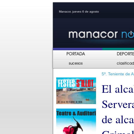
Manacor, jueves 6 de agosto
5º. Teniente de 
El alc
Server
de alc