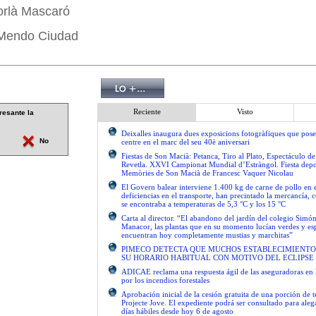
orlà Mascaró
 Mendo Ciudad
Reciente
Visto
resante la
Deixalles inaugura dues exposicions fotogràfiques que pose
No
centre en el marc del seu 40è aniversari
Fiestas de Son Macià: Petanca, Tiro al Plato, Espectáculo d
Revetla. XXVI Campionat Mundial d’Estràngol. Fiesta depo
Memòries de Son Macià de Francesc Vaquer Nicolau
El Govern balear interviene 1.400 kg de carne de pollo en 
deficiencias en el transporte, han precintado la mercancía, 
se encontraba a temperaturas de 5,3 °C y los 15 °C
Carta al director. “El abandono del jardín del colegio Simón
Manacor, las plantas que en su momento lucían verdes y es
encuentran hoy completamente mustias y marchitas”
PIMECO DETECTA QUE MUCHOS ESTABLECIMIENTO
SU HORARIO HABITUAL CON MOTIVO DEL ECLIPSE
ADICAE reclama una respuesta ágil de las aseguradoras en 
por los incendios forestales
Aprobación inicial de la cesión gratuita de una porción de 
Projecte Jove. El expediente podrá ser consultado para ale
días hábiles desde hoy 6 de agosto