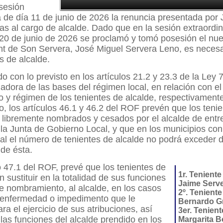
sesión
a de día 11 de junio de 2026 la renuncia presentada por
ras al cargo de alcalde. Dado que en la sesión extraordin
20 de junio de 2026 se proclamó y tomó posesión el nue
nt de Son Servera, José Miguel Servera Leno, es necesa
s de alcalde.
o con lo previsto en los artículos 21.2 y 23.3 de la Ley 
uladora de las bases del régimen local, en relación con el
y régimen de los tenientes de alcalde, respectivamente
, los artículos 46.1 y 46.2 del ROF prevén que los teni
 libremente nombrados y cesados por el alcalde de entre
a Junta de Gobierno Local, y que en los municipios con
al el número de tenientes de alcalde no podrá exceder 
de ésta.
lo 47.1 del ROF, prevé que los tenientes de
1r. Teniente
n sustituir en la totalidad de sus funciones
Jaime Serve
e nombramiento, al alcalde, en los casos
2º. Teniente
 enfermedad o impedimento que le
Bernardo Gr
ara el ejercicio de sus atribuciones, así
3er. Tenient
las funciones del alcalde prendido en los
Margarita B