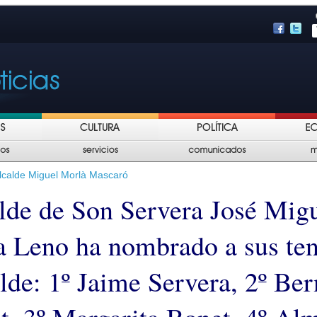
Alcalde Miguel Morlà Mascaró
alde de Son Servera José Mig
a Leno ha nombrado a sus ten
alde: 1º Jaime Servera, 2º Be