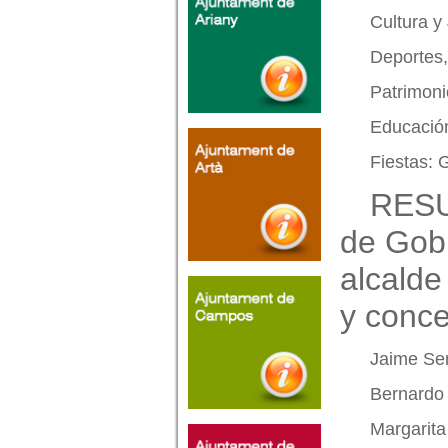
Cultura y
Deportes,
Patrimon
Educació
Fiestas: 
RESUE
de Gobi
alcalde
y conce
Jaime Se
Bernardo 
Margarita