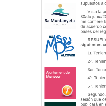
supuestos alc
Vista la 
30/de junio/2
me confiere l
de acuerdo co
bases del rég
RESUELVO
siguientes c
1r. Tenie
2º. Tenie
3er. Teni
4º. Tenie
5º. Tenie
Segundo.-
sesión que ce
publicará en e