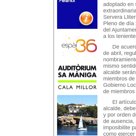
adoptado en 
extraordinari
Servera Llite
Pleno de día 
del Ajuntame
a los teniente
De acuerd
de abril, reg
nombramiento 
mismo sentido
alcalde serán
miembros de l
Gobierno Loc
de miembros 
El artícu
alcalde, debe
y por orden d
de ausencia,
imposibilite p
como ejercer 