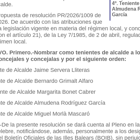
4º. Teniente
alde.
Almudena R
García
propuesta de resolución PR/2026/1009 de
026. De acuerdo con las atribuciones que
a legislación vigente en materia del régimen local, y co
n el artículo 21), de la Ley 7/1985, de 2 de abril, regula
imen local.
. Primero.-Nombrar como tenientes de alcalde a l
oncejales y concejalas y por el siguiente orden:
nte de Alcalde Jaime Servera Lliteras
nte de Alcalde Bernardo Grimalt Alfaro
ente de Alcalde Margarita Bonet Cabrer
nte de Alcalde Almudena Rodríguez García
nte de Alcalde Miguel Morlà Mascaró
De la presente resolución se dará cuenta al Pleno en la
lebre, notificándose, además, personalmente a los desi
l Boletín Oficiales de las Illes Balears (BOIB), sin perjui