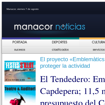
Manacor, viernes 7 de agosto
El proyecto «Emblemàtics
proteger la actividad
El Tendedero: Em
Capdepera; 11,5 m
presupuesto del C