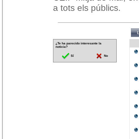
a tots els públics.
¿Te ha parecido interesante la
noticia?
Sí
No