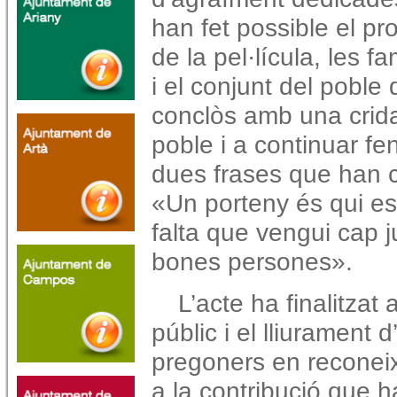
han fet possible el pro
de la pel·lícula, les fa
i el conjunt del poble 
conclòs amb una crida 
poble i a continuar f
dues frases que han c
«Un porteny és qui es
falta que vengui cap ju
bones persones».
L’acte ha finalitzat
públic i el lliurament 
pregoners en reconeix
a la contribució que ha