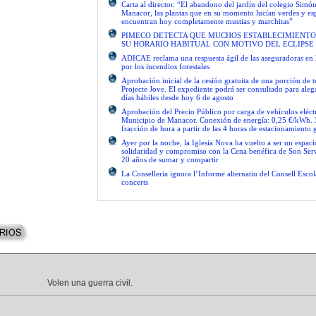
Carta al director. “El abandono del jardín del colegio Simón
Manacor, las plantas que en su momento lucían verdes y es
encuentran hoy completamente mustias y marchitas”
PIMECO DETECTA QUE MUCHOS ESTABLECIMIENTO
SU HORARIO HABITUAL CON MOTIVO DEL ECLIPSE
ADICAE reclama una respuesta ágil de las aseguradoras en 
por los incendios forestales
Aprobación inicial de la cesión gratuita de una porción de 
Projecte Jove. El expediente podrá ser consultado para ale
días hábiles desde hoy 6 de agosto
Aprobación del Precio Público por carga de vehículos eléctr
Municipio de Manacor. Conexión de energía: 0,25 €/kWh. 
fracción de hora a partir de las 4 horas de estacionamiento g
Ayer por la noche, la Iglesia Nova ha vuelto a ser un espac
solidaridad y compromiso con la Cena benéfica de Son Serv
20 años de sumar y compartir
La Conselleria ignora l’Informe alternatiu del Consell Escol
concerts
Volen una guerra civil.