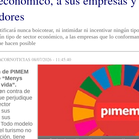
 económico, a sus empresas y 
adores
ficará nunca boicotear, ni intimidar ni incentivar ningún tip
ún tipo de sector económico, a las empresas que lo conforman 
ue hacen posible
ORNOTICIAS 08/07/2026 - 11:45:40
n de PIMEM
o “Menys
vida”.
e
n contra de
ue perjudique
ector
 sus
 sus
. Todo modelo
 el turismo no
ión, tiene