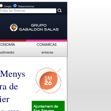
Google
Manacornoticias
“Menys
ra de
ier