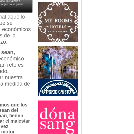
rial que afecta a
 porque no se pueden
nal aquello
que se
s, económicos
s de la
azo.
 sean,
 económico
an reto es
ado,
ar nuestra
 la medida de
mos que los
sean del
ean, tienen
r el malestar
a vez
l motor