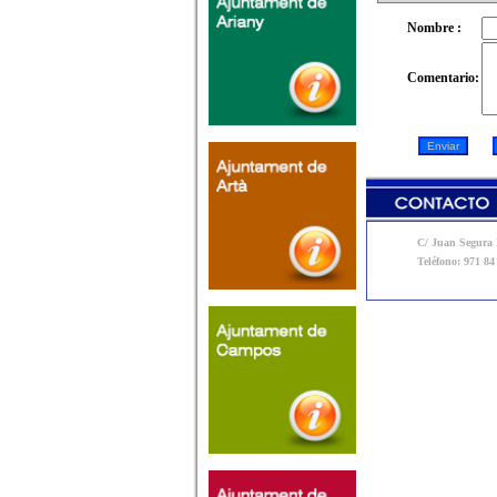
Nombre :
Comentario:
C/ Juan Segura N
Teléfono: 971 84