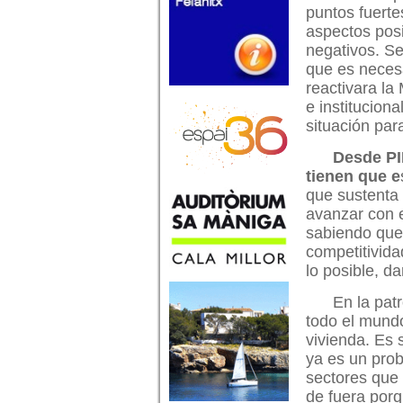
puntos fuerte
aspectos posi
negativos. Se
que es necesa
reactivara la
e instituciona
situación par
Desde PI
tienen que e
que sustenta
avanzar con e
sabiendo que
competitivida
lo posible, d
En la pat
todo el mundo
vivienda. Es 
ya es un pro
sectores que 
de fuera por