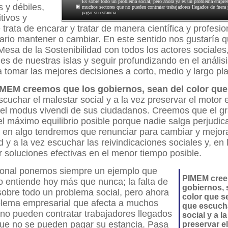
Es sobre todo un problema social, pero ahora ya es un problema empresa
s y débiles,
muchos sectores que no pueden contratar trabajadores llegados de fuera
pagar su estancia.
tivos y
 trata de encarar y tratar de manera científica y profesio
rio mantener o cambiar. En este sentido nos gustaría 
 Mesa de la Sostenibilidad con todos los actores sociale
les de nuestras islas y seguir profundizando en el análisi
a tomar las mejores decisiones a corto, medio y largo pl
MEM creemos que los gobiernos, sean del color que
scuchar el malestar social y a la vez preservar el motor
 el modus vivendi de sus ciudadanos. Creemos que el gr
l máximo equilibrio posible porque nadie salga perjudic
 en algo tendremos que renunciar para cambiar y mejor
d y a la vez escuchar las reivindicaciones sociales y, en
ar soluciones efectivas en el menor tiempo posible.
ronal ponemos siempre un ejemplo que
PIMEM cree
 entiende hoy más que nunca; la falta de
gobiernos, 
sobre todo un problema social, pero ahora
color que s
blema empresarial que afecta a muchos
que escucha
no pueden contratar trabajadores llegados
social y a l
que no se pueden pagar su estancia. Pasa
preservar e