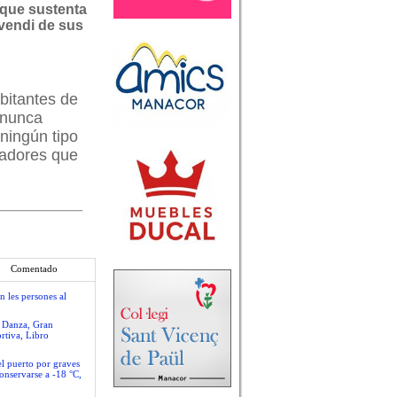
que sustenta
vendi de sus
bitantes de
 nunca
 ningún tipo
jadores que
Comentado
n les persones al
e Danza, Gran
rtiva, Libro
el puerto por graves
conservarse a -18 °C,