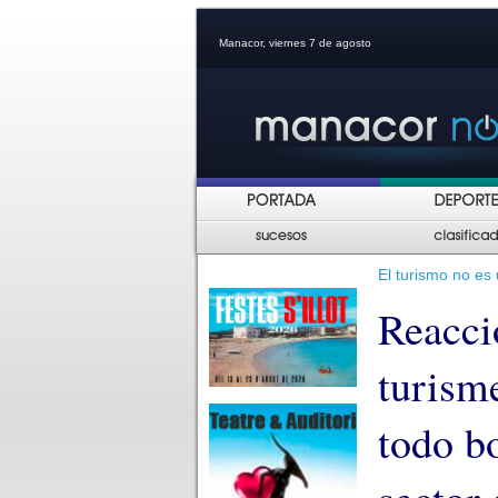
Manacor, viernes 7 de agosto
El turismo no es 
Reacci
turism
todo b