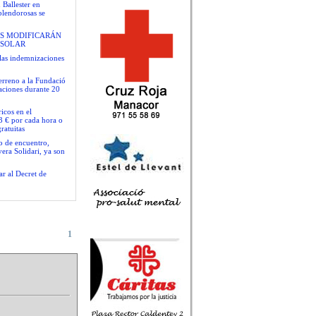
 Ballester en
plendorosas se
S MODIFICARÁN
 SOLAR
las indemnizaciones
terreno a la Fundació
gaciones durante 20
icos en el
3 € por cada hora o
ratuitas
io de encuentro,
era Solidari, ya son
ar al Decret de
1