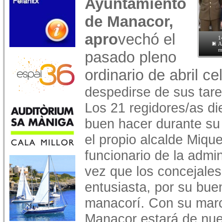
Ayuntamiento
de Manacor,
apro
vechó el
1
A
m
pasado pleno
ordinario de abril ce
despedirse de sus tare
Los 21 regidores/as d
buen hacer durante su 
el propio alcalde Miquel
funcionario de la admin
vez que los concejales
entusiasta, por su bue
manacorí. Con su marc
Manacor estará de nue