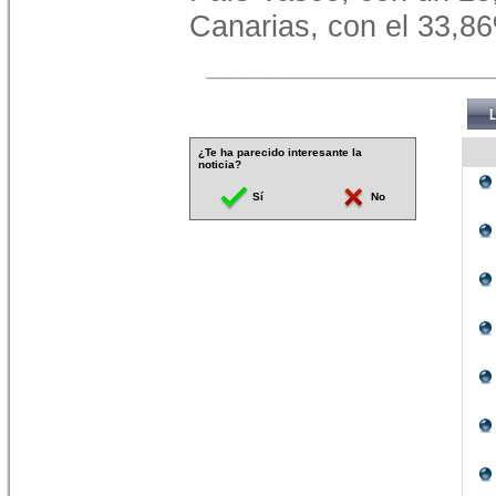
Canarias, con el 33,8
¿Te ha parecido interesante la
noticia?
Sí
No