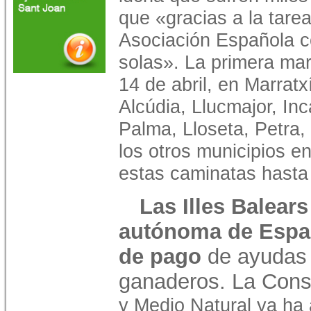
que «gracias a la tare
Asociación Española co
solas». La primera ma
14 de abril, en Marratx
Alcúdia, Llucmajor, Inca
Palma, Lloseta, Petra,
los otros municipios e
estas caminatas hasta
Las Illes Balear
autónoma de Españ
de pago
de ayudas a
ganaderos. La Consel
y Medio Natural ya ha