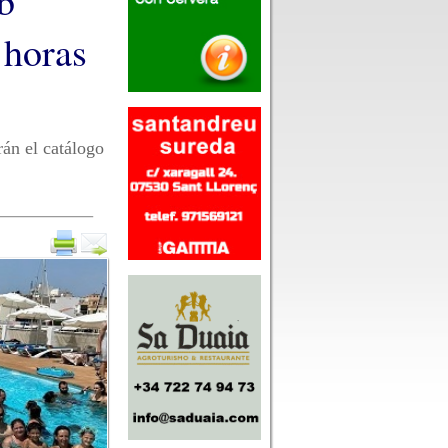
b
 horas
rán el catálogo