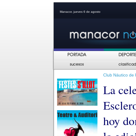
Manacor, jueves 6 de agosto
Club Náutico de P
La cel
Escler
hoy do