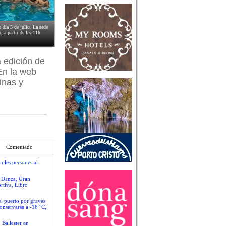
 día 5 de julio. La sede
, a partir de las 11h
a edición de
 En la web
inas y
Comentado
n les persones al
e Danza, Gran
rtiva, Libro
el puerto por graves
conservarse a -18 °C,
 Ballester en