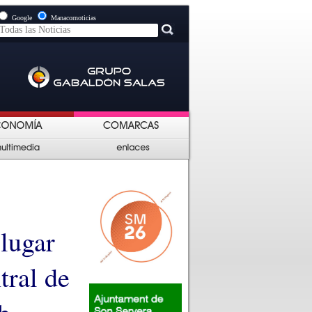
Google
Manacornoticias
 lugar
tral de