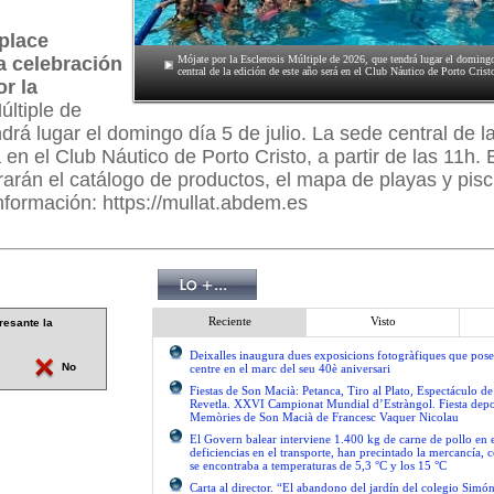
place
la celebración
Mójate por la Esclerosis Múltiple de 2026, que tendrá lugar el domingo
central de la edición de este año será en el Club Náutico de Porto Cristo
or la
M
últiple de
drá lugar el domingo día 5 de julio. La sede central de l
 en el Club Náutico de Porto Cristo, a partir de las 11h.
trarán el catálogo de productos, el mapa de playas y pisc
formación: https://mullat.abdem.es
Reciente
Visto
resante la
Deixalles inaugura dues exposicions fotogràfiques que pose
No
centre en el marc del seu 40è aniversari
Fiestas de Son Macià: Petanca, Tiro al Plato, Espectáculo d
Revetla. XXVI Campionat Mundial d’Estràngol. Fiesta depo
Memòries de Son Macià de Francesc Vaquer Nicolau
El Govern balear interviene 1.400 kg de carne de pollo en 
deficiencias en el transporte, han precintado la mercancía, 
se encontraba a temperaturas de 5,3 °C y los 15 °C
Carta al director. “El abandono del jardín del colegio Simón