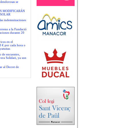
plendorosas se
S MODIFICARÁN
 SOLAR
las indemnizaciones
terreno a la Fundació
gaciones durante 20
icos en el
3 € por cada hora o
ratuitas
io de encuentro,
era Solidari, ya son
ar al Decret de