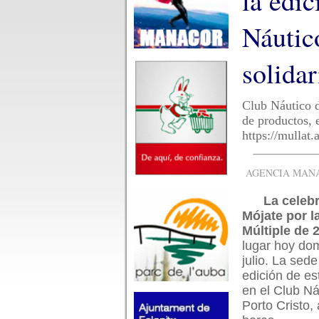
la edic
Náutico
solida
Club Náutico de
de productos, 
https://mullat
AGENCIA MANAC
La celeb
Mójate por l
Múltiple de 
lugar hoy do
julio. La sede
edición de es
en el Club Ná
Porto Cristo, 