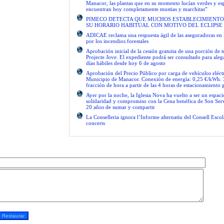
Manacor, las plantas que en su momento lucían verdes y es
encuentran hoy completamente mustias y marchitas”
PIMECO DETECTA QUE MUCHOS ESTABLECIMIENTO
SU HORARIO HABITUAL CON MOTIVO DEL ECLIPSE
ADICAE reclama una respuesta ágil de las aseguradoras en 
por los incendios forestales
Aprobación inicial de la cesión gratuita de una porción de 
Projecte Jove. El expediente podrá ser consultado para ale
días hábiles desde hoy 6 de agosto
Aprobación del Precio Público por carga de vehículos eléctr
Municipio de Manacor. Conexión de energía: 0,25 €/kWh. 
fracción de hora a partir de las 4 horas de estacionamiento g
Ayer por la noche, la Iglesia Nova ha vuelto a ser un espac
solidaridad y compromiso con la Cena benéfica de Son Serv
20 años de sumar y compartir
La Conselleria ignora l’Informe alternatiu del Consell Escol
concerts