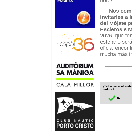
horas.
Nos com
invitarles a 
del Mójate p
Esclerosis 
2026, que ten
este año será
oficial encon
mucha más in
¿Te ha parecido inte
noticia?
Sí