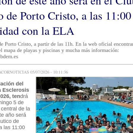
ión de este año será en el Clu
 de Porto Cristo, a las 11:00
ridad con la ELA
 Porto Cristo, a partir de las 11h. En la web oficial encontra
el mapa de playas y piscinas y mucha más información:
.abdem.es
ORNOTICIAS 05/07/2026 - 10:11:36
ración del
a Esclerosis
2026, ten
drá
mingo 5 de
 central de la
te año será
utico de
a las 11:00