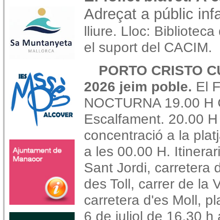
Adreçat a públic infa
lliure. Lloc: Bibliotec
el suport del CACIM.
PORTO CRISTO C
2026 jeim poble.
El F
NOCTURNA 19.00 Н C
Escalfament. 20.00 H 
concentració a la pla
a les 00.00 H. Itinerar
Sant Jordi, carretera
des Toll, carrer de la 
carretera d'es Moll, p
6 de juliol de 16.30 