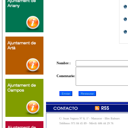
Nombre :
Comentario:
C/ Juan Segura Nº 8, 1º - Manacor - Illes Balears
Teléfono: 971 84 45 89 - Móvil: 606 44 29 76